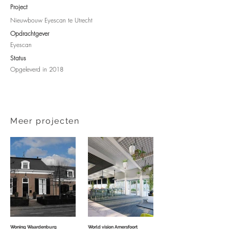
Project
Nieuwbouw Eyescan te Utrecht
Opdrachtgever​
Eyescan
Status
Opgeleverd in 2018
Meer projecten
Woning Waardenburg
World vision Amersfoort