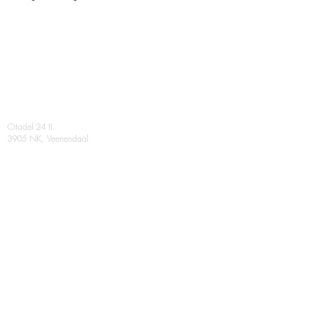
Contact
Citadel 24 II
3905 NK, Veenendaal
info@guidobakker.nl
0318 - 55 22 47
Verwante ondernemingen
Virtual Architecture
Megaplex woningen
Volg ons