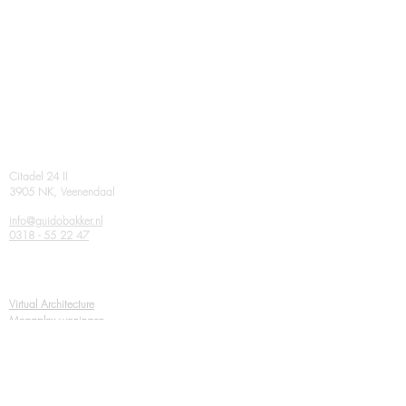
Contact
Citadel 24 II
3905 NK, Veenendaal
info@guidobakker.nl
0318 - 55 22 47
Verwante ondernemingen
Virtual Architecture
Megaplex woningen
Volg ons