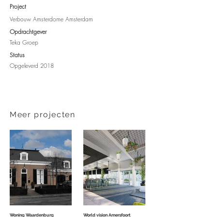
Project
Verbouw Amsterdome Amsterdam
Opdrachtgever​
Teka Groep
Status
Opgeleverd 2018
Meer projecten
Woning Waardenburg
World vision Amersfoort