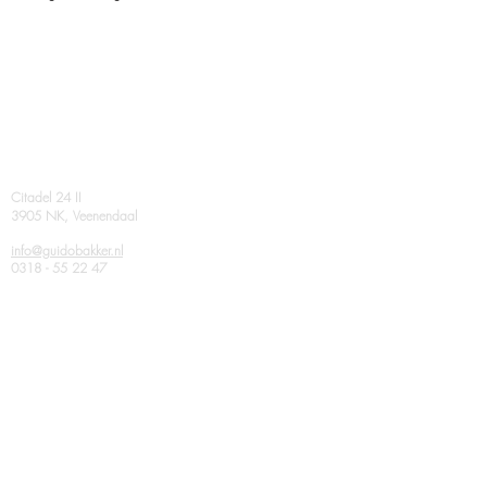
Contact
Citadel 24 II
3905 NK, Veenendaal
info@guidobakker.nl
0318 - 55 22 47
related corporations
AGB van DIJK
Virtual Architecture
Volg ons