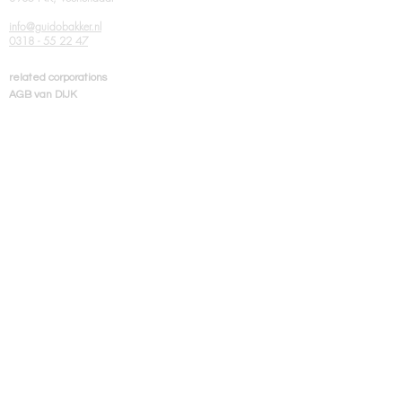
info@guidobakker.nl
0318 - 55 22 47
related corporations
AGB van DIJK
Virtual Architecture
Volg ons
Zoeken
privacyverklaring
related corporations
AGB van DIJK
Virtual Architecture
related corporations