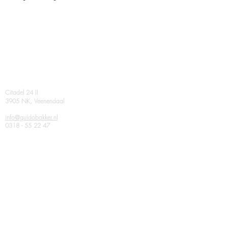
Contact
Citadel 24 II
3905 NK, Veenendaal
info@guidobakker.nl
0318 - 55 22 47
related corporations
AGB van DIJK
Virtual Architecture
Volg ons