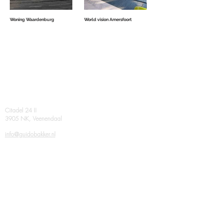
Woning Waardenburg
World vision Amersfoort
Contact
Citadel 24 II
3905 NK, Veenendaal
info@guidobakker.nl
0318 - 55 22 47
related corporations
AGB van DIJK
Virtual Architecture
Volg ons