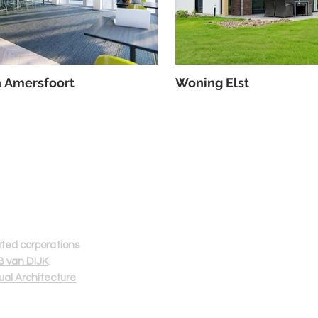
n Amersfoort
Woning Elst
Volg ons
Z
ated corporations
 van DIJK
tual Architecture