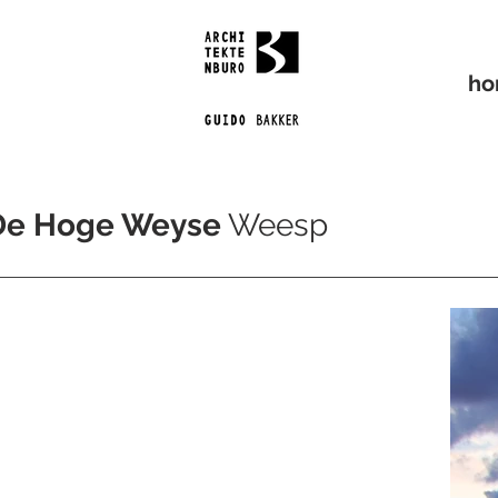
h
De Hoge Weyse
Weesp