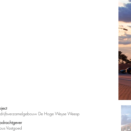
oject
drijfsverzamelgebouw De Hoge Weyse Weesp
drachtgever​
us Vastgoed