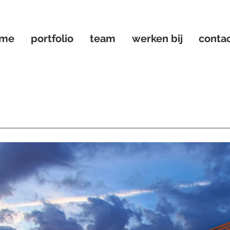
ome
portfolio
team
werken bij
conta