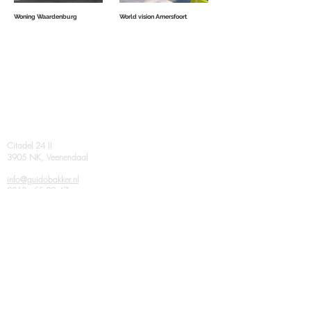
Woning Waardenburg
World vision Amersfoort
Contact
Citadel 24 II
3905 NK, Veenendaal
info@guidobakker.nl
0318 - 55 22 47
related corporations
AGB van DIJK
Virtual Architecture
Volg ons