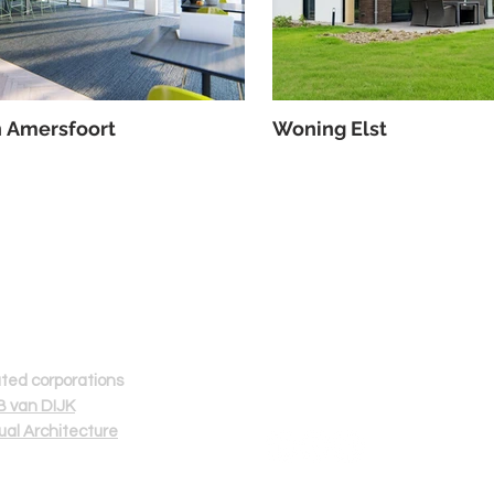
n Amersfoort
Woning Elst
Volg ons
Z
ated corporations
 van DIJK
tual Architecture