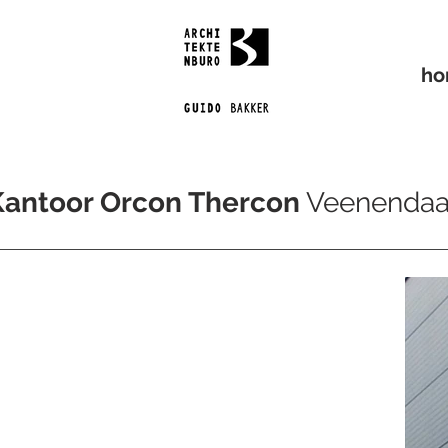
h
Kantoor Orcon Thercon
Veenendaa