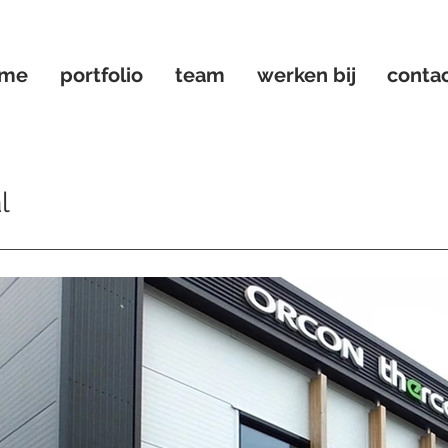
ome
portfolio
team
werken bij
conta
l