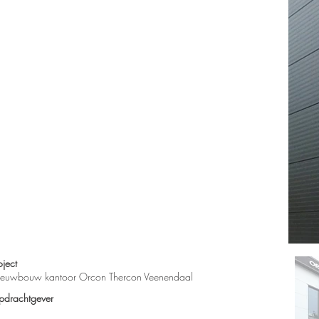
oject
euwbouw kantoor Orcon Thercon Veenendaal
drachtgever​