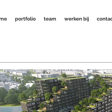
ome
portfolio
team
werken bij
conta