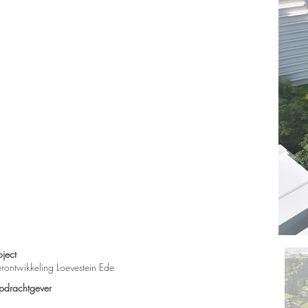
oject
rontwikkeling Loevestein Ede
drachtgever​