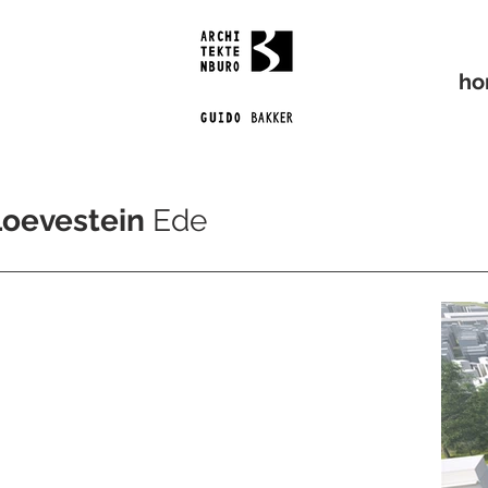
h
Loevestein
Ede