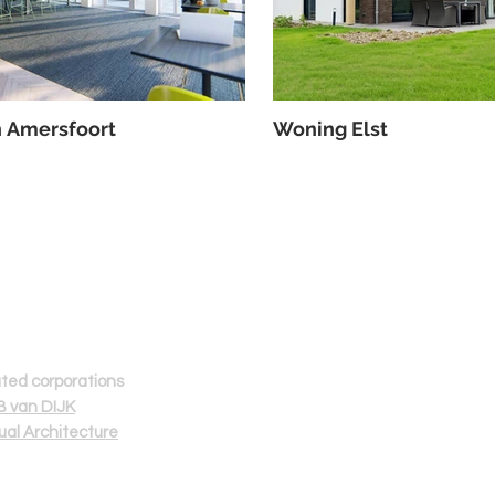
n Amersfoort
Woning Elst
Volg ons
Z
ated corporations
 van DIJK
tual Architecture