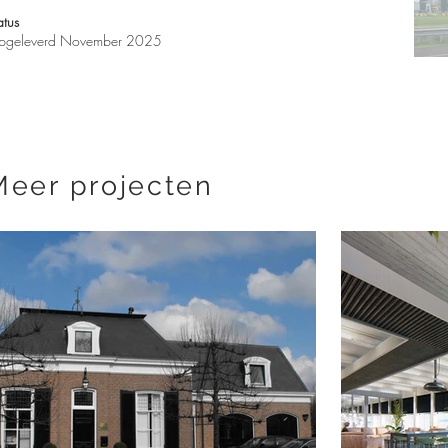
atus
pgeleverd November 2025
Meer projecten