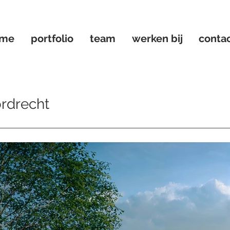
ome
portfolio
team
werken bij
conta
rdrecht