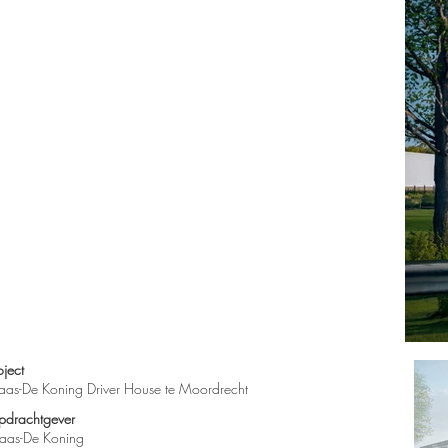
oject
as-De Koning Driver House te Moordrecht
drachtgever​
as-De Koning