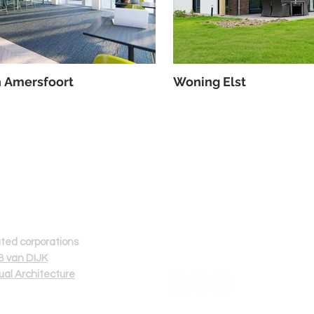
n Amersfoort
Woning Elst
Volg ons
Z
ated corporations
 van DIJK
tual Architecture