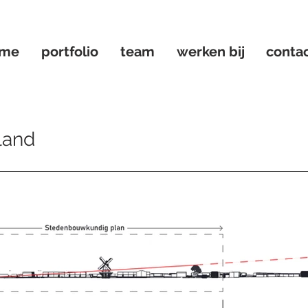
ome
portfolio
team
werken bij
conta
land