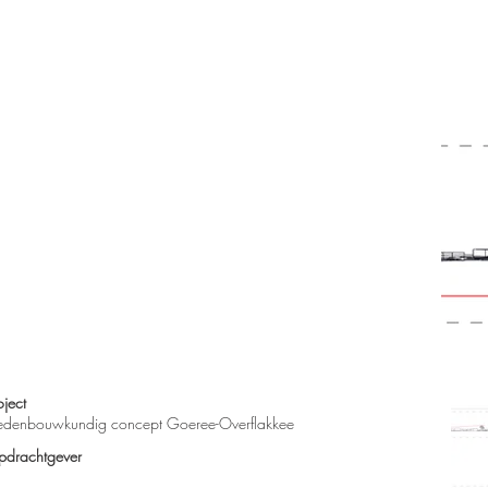
oject
edenbouwkundig concept Goeree-Overflakkee
drachtgever​