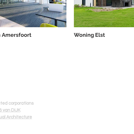
n Amersfoort
Woning Elst
Volg ons
Z
ated corporations
 van DIJK
tual Architecture