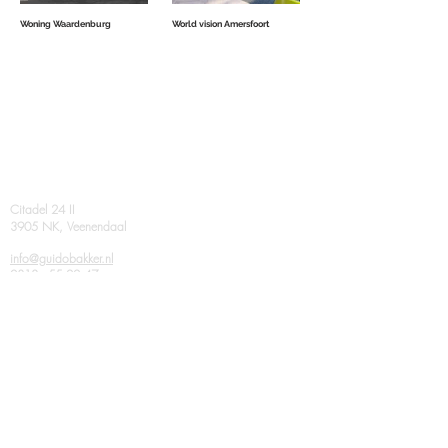
Woning Waardenburg
World vision Amersfoort
Contact
Citadel 24 II
3905 NK, Veenendaal
info@guidobakker.nl
0318 - 55 22 47
related corporations
AGB van DIJK
Virtual Architecture
Volg ons