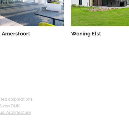
n Amersfoort
Woning Elst
Volg ons
Z
ated corporations
 van DIJK
tual Architecture