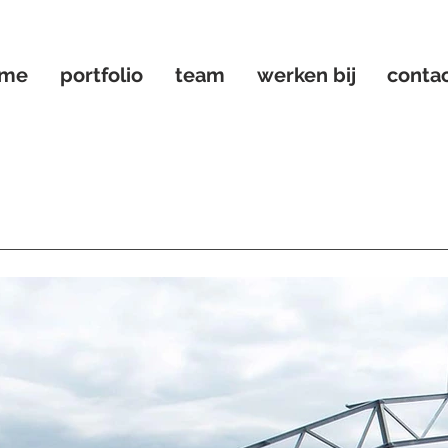
ome
portfolio
team
werken bij
conta