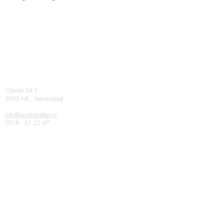
Contact
Citadel 24 II
3905 NK, Veenendaal
info@guidobakker.nl
0318 - 55 22 47
related corporations
AGB van DIJK
Virtual Architecture
Volg ons