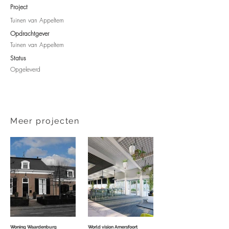
Project
Tuinen van Appeltern
Opdrachtgever​
Tuinen van Appeltern
Status
Opgeleverd
Meer projecten
Woning Waardenburg
World vision Amersfoort