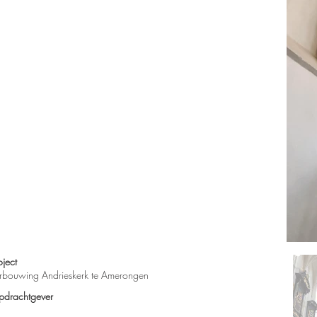
oject
rbouwing Andrieskerk te Amerongen
drachtgever​