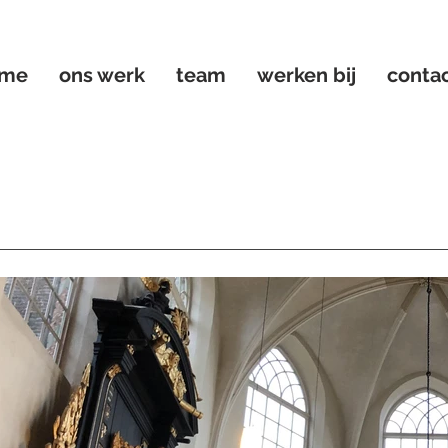
me
ons werk
team
werken bij
conta