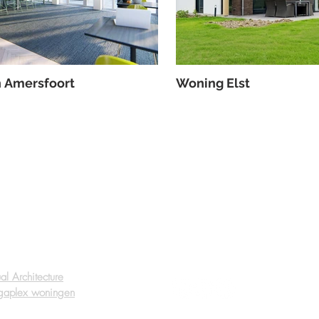
n Amersfoort
Woning Elst
Volg ons
Z
wante ondernemingen
ual Architecture
aplex woningen